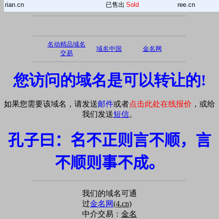
rian.cn
已售出
Sold
ree.cn
名动精品域名
域名中国
金名网
交易
您访问的域名是可以转让的!
如果您需要该域名，请发送
邮件
或者
点击此处在线报价
，或给
我们发送
短信
。
孔子曰：名不正则言不顺，言
不顺则事不成。
我们的域名可通
过
金名网
(4.cn)
中介交易：
金名