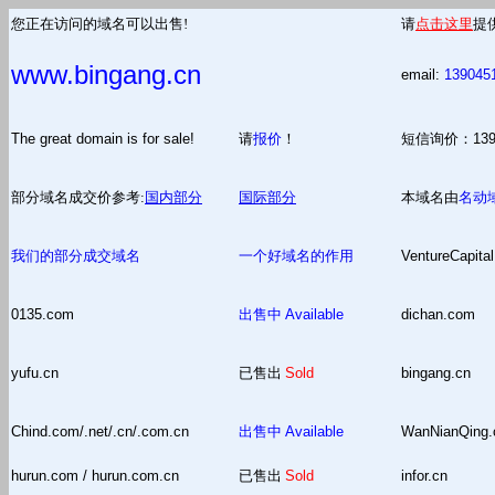
您正在访问的域名可以出售!
请
点击这里
提
www.bingang.cn
email:
139045
The great domain is for sale!
请
报价
！
短信询价：13
部分域名成交价参考:
国内部分
国际部分
本域名由
名动
我们的部分成交域名
一个好域名的作用
VentureCapital
0135.com
出售中
Available
dichan.com
yufu.cn
已售出
Sold
bingang.cn
Chind.com/.net/.cn/.com.cn
出售中
Available
WanNianQing
hurun.com / hurun.com.cn
已售出
Sold
infor.cn