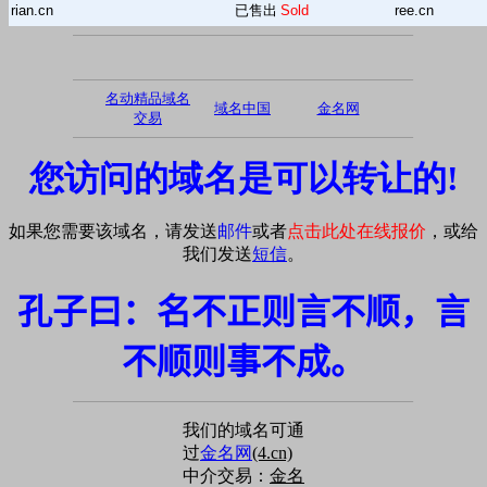
rian.cn
已售出
Sold
ree.cn
名动精品域名
域名中国
金名网
交易
您访问的域名是可以转让的!
如果您需要该域名，请发送
邮件
或者
点击此处在线报价
，或给
我们发送
短信
。
孔子曰：名不正则言不顺，言
不顺则事不成。
我们的域名可通
过
金名网
(4.cn)
中介交易：
金名