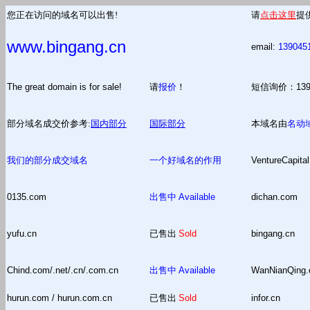
您正在访问的域名可以出售!
请
点击这里
提
www.bingang.cn
email:
139045
The great domain is for sale!
请
报价
！
短信询价：13
部分域名成交价参考:
国内部分
国际部分
本域名由
名动
我们的部分成交域名
一个好域名的作用
VentureCapital
0135.com
出售中
Available
dichan.com
yufu.cn
已售出
Sold
bingang.cn
Chind.com/.net/.cn/.com.cn
出售中
Available
WanNianQing
hurun.com / hurun.com.cn
已售出
Sold
infor.cn