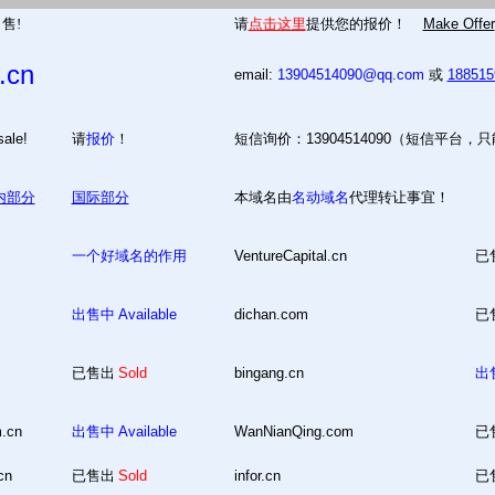
售!
请
点击这里
提供您的报价！
Make Offer
.cn
email:
13904514090@qq.com
或
18851
 for sale!
请
报价
！
短信询价：13904514090（短信平台，
内部分
国际部分
本域名由
名动域名
代理转让事宜！
一个好域名的作用
VentureCapital.cn
已
出售中
Available
dichan.com
已
已售出
Sold
bingang.cn
出
m.cn
出售中
Available
WanNianQing.com
已
cn
已售出
Sold
infor.cn
已