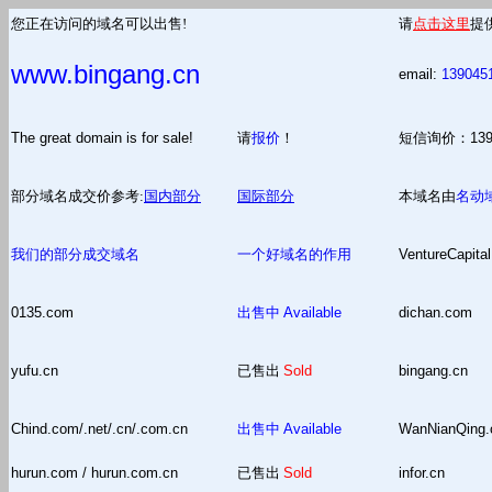
您正在访问的域名可以出售!
请
点击这里
提
www.bingang.cn
email:
139045
The great domain is for sale!
请
报价
！
短信询价：13
部分域名成交价参考:
国内部分
国际部分
本域名由
名动
我们的部分成交域名
一个好域名的作用
VentureCapital
0135.com
出售中
Available
dichan.com
yufu.cn
已售出
Sold
bingang.cn
Chind.com/.net/.cn/.com.cn
出售中
Available
WanNianQing
hurun.com / hurun.com.cn
已售出
Sold
infor.cn