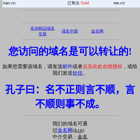
rian.cn
已售出
Sold
ree.cn
名动精品域名
域名中国
金名网
交易
您访问的域名是可以转让的!
如果您需要该域名，请发送
邮件
或者
点击此处在线报价
，或给
我们发送
短信
。
孔子曰：名不正则言不顺，言
不顺则事不成。
我们的域名可通
过
金名网
(4.cn)
中介交易：
金名