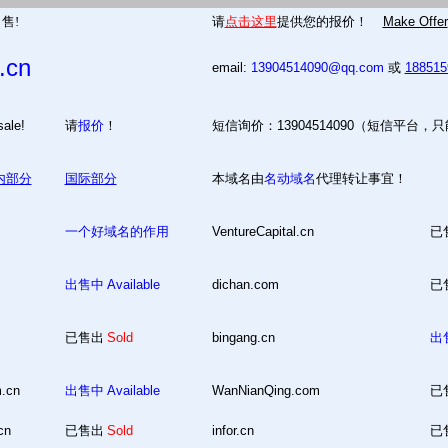
售!
请
点击这里
提供您的报价！
Make Offer
.cn
email:
13904514090@qq.com
或
18851
 for sale!
请
报价
！
短信询价：13904514090（短信平台，
内部分
国际部分
本域名由
名动域名
代理转让事宜！
一个好域名的作用
VentureCapital.cn
已
出售中
Available
dichan.com
已
已售出
Sold
bingang.cn
出
m.cn
出售中
Available
WanNianQing.com
已
cn
已售出
Sold
infor.cn
已