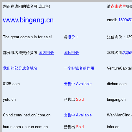
您正在访问的域名可以出售!
请
点击这里
提
www.bingang.cn
email:
139045
The great domain is for sale!
请
报价
！
短信询价：13
部分域名成交价参考:
国内部分
国际部分
本域名由
名动
我们的部分成交域名
一个好域名的作用
VentureCapital
0135.com
出售中
Available
dichan.com
yufu.cn
已售出
Sold
bingang.cn
Chind.com/.net/.cn/.com.cn
出售中
Available
WanNianQing
hurun.com / hurun.com.cn
已售出
Sold
infor.cn