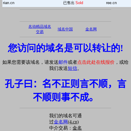
rian.cn
已售出
Sold
ree.cn
名动精品域名
域名中国
金名网
交易
您访问的域名是可以转让的!
如果您需要该域名，请发送
邮件
或者
点击此处在线报价
，或给
我们发送
短信
。
孔子曰：名不正则言不顺，言
不顺则事不成。
我们的域名可通
过
金名网
(4.cn)
中介交易：
金名