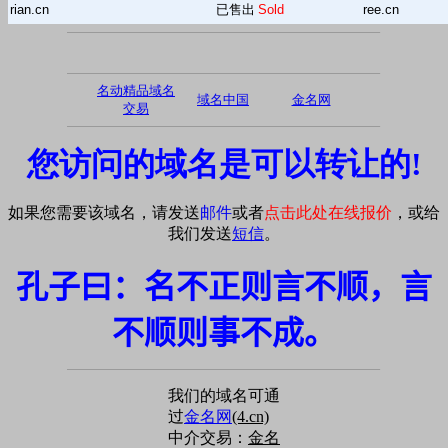
rian.cn
已售出
Sold
ree.cn
名动精品域名
域名中国
金名网
交易
您访问的域名是可以转让的!
如果您需要该域名，请发送
邮件
或者
点击此处在线报价
，或给
我们发送
短信
。
孔子曰：名不正则言不顺，言
不顺则事不成。
我们的域名可通
过
金名网
(4.cn)
中介交易：
金名