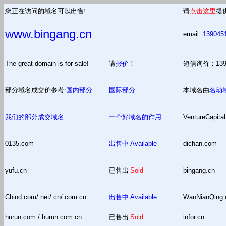
您正在访问的域名可以出售!
请
点击这里
提
www.bingang.cn
email:
139045
The great domain is for sale!
请
报价
！
短信询价：13
部分域名成交价参考:
国内部分
国际部分
本域名由
名动
我们的部分成交域名
一个好域名的作用
VentureCapital
0135.com
出售中
Available
dichan.com
yufu.cn
已售出
Sold
bingang.cn
Chind.com/.net/.cn/.com.cn
出售中
Available
WanNianQing
hurun.com / hurun.com.cn
已售出
Sold
infor.cn