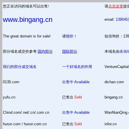
您正在访问的域名可以出售!
请
点击这里
提
www.bingang.cn
email:
139045
The great domain is for sale!
请
报价
！
短信询价：13
部分域名成交价参考:
国内部分
国际部分
本域名由
名动
我们的部分成交域名
一个好域名的作用
VentureCapital
0135.com
出售中
Available
dichan.com
yufu.cn
已售出
Sold
bingang.cn
Chind.com/.net/.cn/.com.cn
出售中
Available
WanNianQing
hurun.com / hurun.com.cn
已售出
Sold
infor.cn