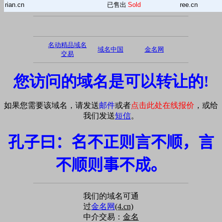
rian.cn
已售出
Sold
ree.cn
名动精品域名
域名中国
金名网
交易
您访问的域名是可以转让的!
如果您需要该域名，请发送
邮件
或者
点击此处在线报价
，或给
我们发送
短信
。
孔子曰：名不正则言不顺，言
不顺则事不成。
我们的域名可通
过
金名网
(4.cn)
中介交易：
金名